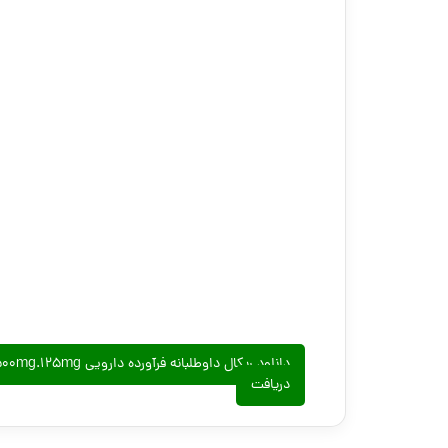
دانلود ریکال داوطلبانه فرآورده دارویی CO-AMOXICLAV TABLET ORAL 500mg.125mg با سری ساخت ۰۱۸۳۰۵
دریافت