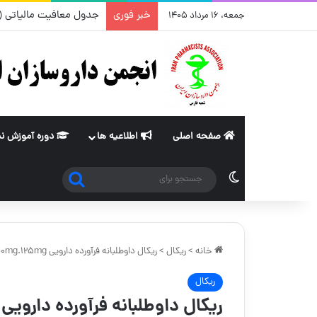
خبر فوری
جدول معافیت مالیاتی (ماده ۸۴ و ۱۰۱قانون مالیات های مستقیم) از سا
جمعه، ۱۶ مرداد ۱۴۰۵
صفحه اصلی
اطلاعیه ها
دوره آموزش ن
جستجو
تغییر پوسته
برای
خانه
>
ریکال
>
ریکال داوطلبانه فرآورده دارویی CO-AMOXICLAV TABLET ORAL 500mg.125mg با سری ساخت ۰۱۸۳۰۵
ریکال