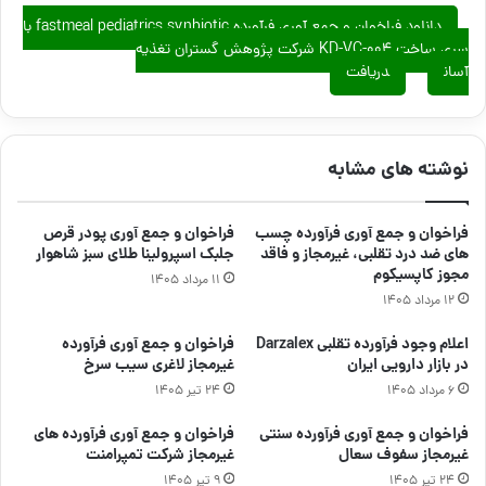
دانلود فراخوان و جمع آوری فرآورده fastmeal pediatrics synbiotic با
سری ساخت KD-VC-004 شرکت پژوهش گستران تغذیه
آسان
دریافت
نوشته های مشابه
فراخوان و جمع آوری فرآورده چسب
فراخوان و جمع آوری پودر قرص
های ضد درد تقلبی، غیرمجاز و فاقد
جلبک اسپرولینا طلای سبز شاهوار
مجوز کاپسیکوم
۱۱ مرداد ۱۴۰۵
۱۲ مرداد ۱۴۰۵
اعلام وجود فرآورده تقلبی Darzalex
فراخوان و جمع آوری فرآورده
در بازار دارویی ایران
غیرمجاز لاغری سیب سرخ
۶ مرداد ۱۴۰۵
۲۴ تیر ۱۴۰۵
فراخوان و جمع آوری فرآورده سنتی
فراخوان و جمع آوری فرآورده های
غیرمجاز سفوف سعال
غیرمجاز شرکت تمپرامنت
۲۴ تیر ۱۴۰۵
۹ تیر ۱۴۰۵