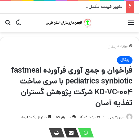
تغییر قیمت مکمل و گیاهی ۱۴ مرداد
منو
تغییر پو
جست
خانه
>
ریکال
ریکال
فراخوان و جمع آوری فرآورده fastmeal
pediatrics synbiotic با سری ساخت
KD-VC-004 شرکت پژوهش گستران
تغذیه آسان
علی رشیدی
۲۱ مرداد ۱۴۰۴
۰
87
کمتر از یک دقیقه