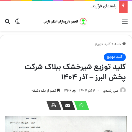
راهنمای فرآیند درخواست تغییر محل داروخانه
منو
تغییر پو
جست
خانه
>
کلید توزیع
کلید توزیع
کلید توزیع شیرخشک ببلاک شرکت
پخش البرز – آذر ۱۴۰۴
علی رشیدی
۴ آذر ۱۴۰۴
336
کمتر از یک دقیقه