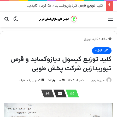
کلید توزیع قرص کلردیازپوکساید۵/۱۰،قرص کلیدینیوم سی – شرکت پخش فردوس – مرداد ۱۴۰۵
منو
تغییر پو
جست
خانه
>
کلید توزیع
کلید توزیع
کلید توزیع کپسول دیازوکساید و قرص
تیوریدازین شرکت پخش طوبی
علی رشیدی
۷ مرداد ۱۴۰۴
۰
52
کمتر از یک دقیقه