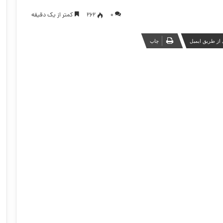
۰
262
کمتر از یک دقیقه
از طریق ایمیل
چاپ