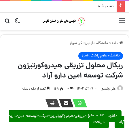
تغییر قیمت مکمل و گیاهی ۱۴ مرداد
منو
تغییر پو
جست
خانه
>
دانشگاه علوم پزشکی شیراز
دانشگاه علوم پزشکی شیراز
ریکال محلول تزریقی هیدروکورتیزون
شرکت توسعه امین دارو آراد
علی رشیدی
۲۹ آذر ۱۴۰۲
۰
168
کمتر از یک دقیقه
دانلود ریکال-محلول-تزریقی-هیدروکورتیزون-شرکت-توسعه-امین-دارو-
آراد
دریافت