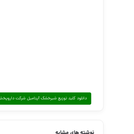
دانلود کلید توزیع شیرخشک آپتامیل شرکت داروپخش – م
نوشته های مشابه