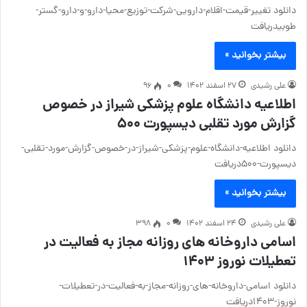
دانلود تغییر-قیمت-اقلام-دارویی-شرکت-توزیع-محیا-دارو-و-دارو-گستر-
طوبیدریافت
بیشتر بخوانید »
علی رشیدی
۲۷ اسفند ۱۴۰۲
۰
96
اطلاعیه دانشگاه علوم پزشکی شیراز در خصوص
گزارش مورد تقلبی دیسپورت ۵۰۰
دانلود اطلاعیه-دانشگاه-علوم-پزشکی-شیراز-در-خصوص-گزارش-مورد-تقلبی-
دیسپورت-۵۰۰دریافت
بیشتر بخوانید »
علی رشیدی
۲۴ اسفند ۱۴۰۲
۰
398
اسامی داروخانه های روزانه مجاز به فعالیت در
تعطیلات نوروز ۱۴۰۳
دانلود اسامی-داروخانه-های-روزانه-مجاز-به-فعالیت-در-تعطیلات-
نوروز-۱۴۰۳دریافت