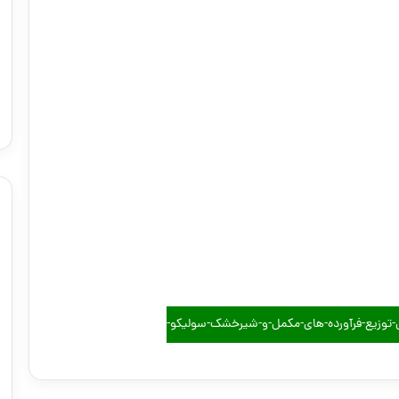
ص-توزیع-فرآورده-های-مکمل-و-شیرخشک-سولیکو-