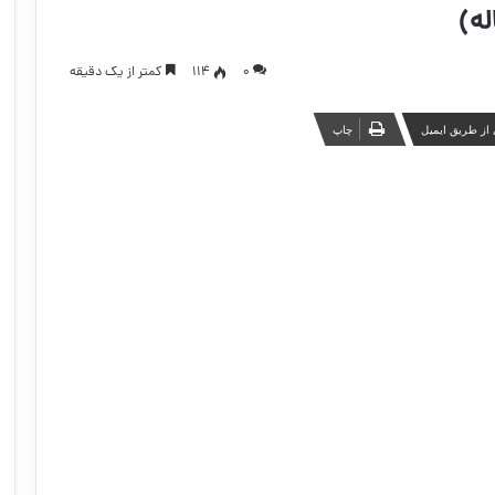
ه)
۰
114
کمتر از یک دقیقه
از طریق ایمیل
چاپ