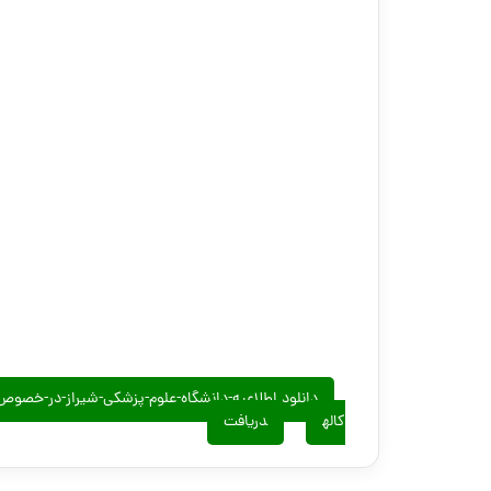
دانلود اطلاعیه-دانشگاه-علوم-پزشکی-شیراز-در-خصو
کاله
دریافت