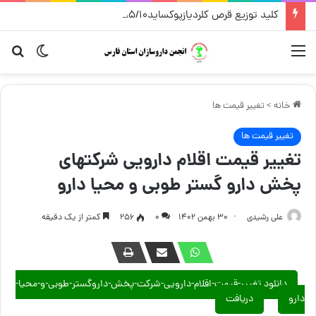
کلید توزیع قرص کلردیازپوکساید۵/۱۰،قرص کلیدینیوم سی – شرکت پخش فردوس – مرداد ۱۴۰۵
منو
تغییر پو
جست
خانه
>
تغییر قیمت ها
تغییر قیمت ها
تغییر قیمت اقلام دارویی شرکتهای
پخش دارو گستر طوبی و محیا دارو
علی رشیدی
۳۰ بهمن ۱۴۰۲
۰
256
کمتر از یک دقیقه
دانلود تغییر-قیمت-اقلام-دارویی-شرکت-پخش-داروگستر-طوبی-و-محیا-
دارو
دریافت