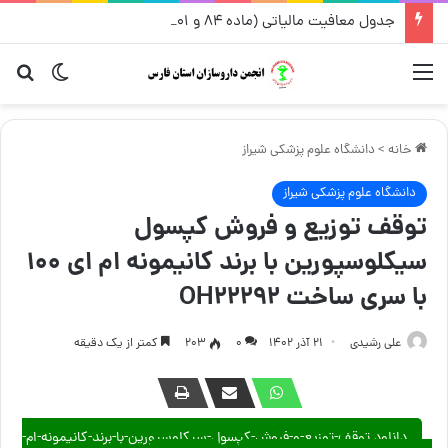
جدول معافیت مالیاتی (ماده ۸۴ و ۱۰۱قانون مالیات های مستقیم) از سال ۱۳۹۶ تا ۱۴۰۵
منو
تغییر پو
جست
خانه
>
دانشگاه علوم پزشکی شیراز
دانشگاه علوم پزشکی شیراز
توقف توزیع و فروش کپسول
سیکلوسپورین با برند کانیمونه ام ای ۱۰۰
با سری ساخت OH22292
علی رشیدی
۲۱ آذر ۱۴۰۲
۰
203
کمتر از یک دقیقه
دانلود توقف-توزیع-و-فروش-کپسول-سیکلوسپورین-با-برند-کانیمونه-ام-