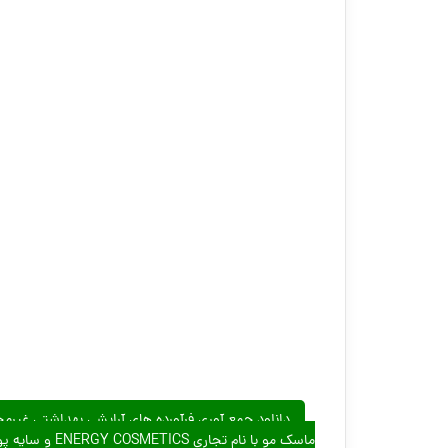
ماسک مو با نام تجاری ENERGY COSMETICS و سایه پودری با نام تجاری EXPERT