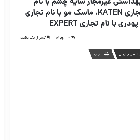
هداشتی غیرمجاز سایه چشم با نام
تجاری DoDo Girl ، ریمل با نام تجاری KATEN، ماسک مو با نام تجاری
۰
117
کمتر از یک دقیقه
از طریق ایمیل
چاپ