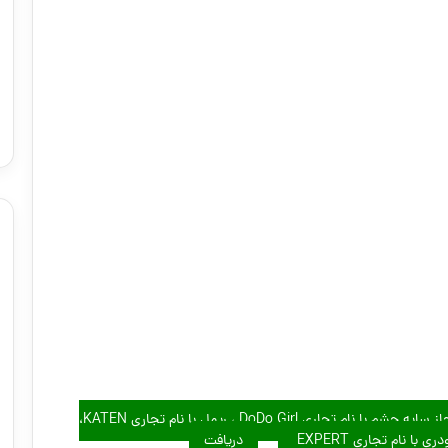
دانلود جمع آوری فرآورده های آرایشی بهداشتی غیرمجاز سایه چشم با نام تجاری DoDo Girl ، ریمل با نام تجاری KATEN،
دریافت