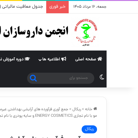
خبر فوری
جدول معافیت مالیاتی (ماده ۸۴ و ۱۰۱قانون مالیات های مستقیم) از سا
جمعه، ۱۶ مرداد ۱۴۰۵
صفحه اصلی
اطلاعیه ها
دوره آموزش ن
جستجو
تغییر پوسته
برای
خانه
>
ریکال
>
مو با نام تجاری ENERGY COSMETICS و سایه پودری با نام تجاری EXPERT
ریکال