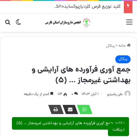
کلید توزیع قرص کلردیازپوکساید۵/۱۰،قرص کلیدینیوم سی – شرکت پخش فردوس – مرداد ۱۴۰۵
منو
تغییر پو
جست
خانه
>
ریکال
ریکال
جمع آوری فرآورده های آرایشی و
بهداشتی غیرمجاز … (۵)
علی رشیدی
۱ آبان ۱۴۰۳
۰
74
کمتر از یک دقیقه
دانلود جمع آوری فرآورده های آرایشی و بهداشتی غیرمجاز … (۵)
دریافت