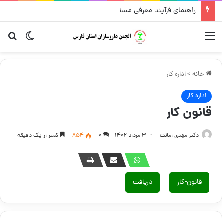
راهنمای فرآیند معرفی مسئول فنی
منو
تغییر پو
جست
خانه
>
اداره کار
اداره کار
قانون کار
دکتر مهدی امانت
۳ مرداد ۱۴۰۲
۰
854
کمتر از یک دقیقه
قانون-کار
دریافت