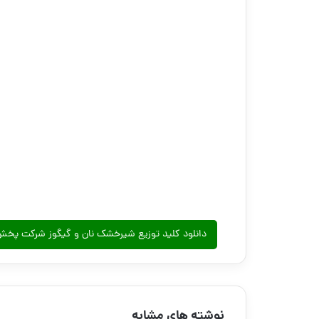
دانلود کلید توزیع شیرخشک نان و گیگوز شرکت پخش شفاآ
نوشته های مشابه