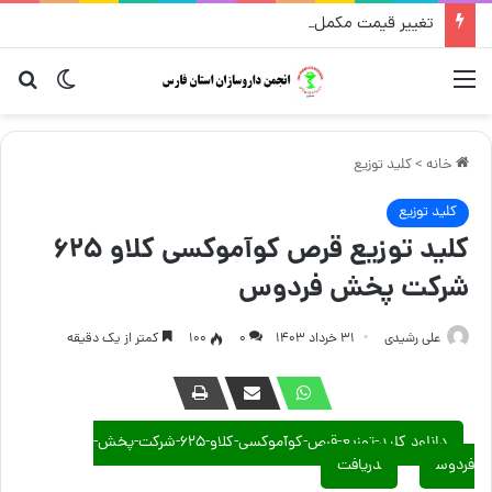
تغییر قیمت مکمل و گیاهی ۱۴ مرداد
منو
تغییر پو
جست
خانه
>
کلید توزیع
کلید توزیع
کلید توزیع قرص کوآموکسی کلاو ۶۲۵
شرکت پخش فردوس
علی رشیدی
۳۱ خرداد ۱۴۰۳
۰
100
کمتر از یک دقیقه
دانلود کلید-توزیع-قرص-کوآموکسی-کلاو-۶۲۵-شرکت-پخش-
فردوس
دریافت