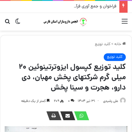
فراخوان و جمع آوری فرآورده انواع روغن با برند روجا – مرداد ۱۴۰۵
منو
تغییر پو
جست
خانه
>
کلید توزیع
کلید توزیع
کلید توزیع کپسول ایزوترتینوئین ۲۰
میلی گرم شرکتهای پخش مهبان، دی
دارو، هجرت و سینا پخش
علی رشیدی
۳۱ تیر ۱۴۰۴
۰
209
کمتر از یک دقیقه